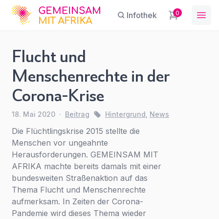
GFA
0
Infothek
Ope
Flucht und
Flucht und
Menschenrechte in der
Menschenrechte
Sie haben eine Frage?
Ein Konto erstellen
Corona-Krise
in der Corona-
Abonnieren Sie unseren Newsletter
Krise
Name
*
First Name
*
regelmäßige Updates.
18. Mai 2020
·
Beitrag
Hintergrund
,
News
Hintergrund
,
News
Die Flüchtlingskrise 2015 stellte die
Menschen vor ungeahnte
E-Mail
*
Herausforderungen. GEMEINSAM MIT
Last Name
*
AFRIKA machte bereits damals mit einer
bundesweiten Straßenaktion auf das
Thema Flucht und Menschenrechte
Betreff
*
Für
E-Mail-Adresse
*
aufmerksam. In Zeiten der Corona-
den
Pandemie wird dieses Thema wieder
Zugriff