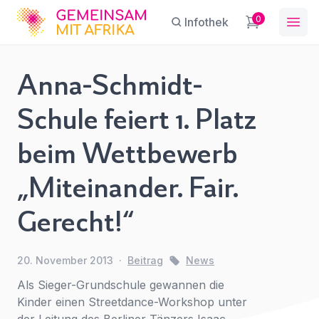
GFA
0
Infothek
Ope
Anna-Schmidt-
Anna-
Schule feiert 1. Platz
Schmidt-
Sie haben eine Frage?
Ein Konto erstellen
Schule feiert
beim Wettbewerb
Abonnieren Sie unseren Newsletter
1. Platz beim
Name
*
First Name
*
regelmäßige Updates.
Wettbewerb
„Miteinander. Fair.
„Miteinander.
Fair.
Gerecht!“
E-Mail
*
Gerecht!“
Last Name
*
News
20. November 2013
·
Beitrag
News
Betreff
*
Als Sieger-Grundschule gewannen die
E-Mail-Adresse
*
Kinder einen Streetdance-Workshop unter