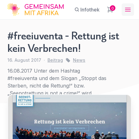
GFA
0
Infothek
Ope
#freeiuventa - Rettung ist
#freeiuventa
kein Verbrechen!
- Rettung ist
Sie haben eine Frage?
Ein Konto erstellen
kein
16. August 2017
·
Beitrag
News
Abonnieren Sie unseren Newsletter
Verbrechen!
Name
*
First Name
*
regelmäßige Updates.
16.08.2017 Unter dem Hashtag
News
#freeiuventa und dem Slogan „Stoppt das
Sterben, nicht die Rettung!“ bzw.
„Seenotrettung is not a crime!“ wird
E-Mail
*
Last Name
*
gegenwärtig um Unterstützung gebeten.
Betreff
*
Für
E-Mail-Adresse
*
den
Zugriff