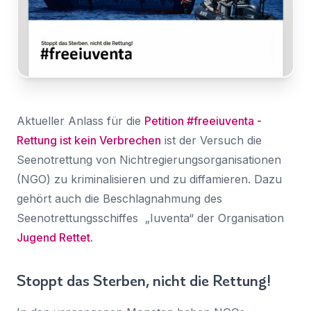
anmelden
Nachricht
Land
*
Wählen Sie Ihr Land...
Bundesland / Landkreis
*
Wählen Sie Ihr Bundesland...
Aktueller Anlass für die
Petition #freeiuventa -
Rettung ist kein Verbrechen
ist der Versuch die
Ihre persönlichen Daten werden verwendet, um Ihr
Erlebnis auf dieser Website zu unterstützen. Wie und
Seenotrettung von Nichtregierungsorganisationen
warum wir Ihre persönlichen Daten verwenden, können
(NGO) zu kriminalisieren und zu diffamieren. Dazu
Bestätigen
*
Sie in unserer
Datenschutzerklärung
nachlesen.
gehört auch die Beschlagnahmung des
Ich habe die
Datenschutzerklärung
gelesen und
stimme ihr zu.
Registrieren
Seenotrettungsschiffes „Iuventa“ der Organisation
Jugend Rettet
.
Ein Link zum Erstellen eines neuen Passwort wird an deine
Senden
E-Mail-Adresse gesendet.
Stoppt das Sterben, nicht die Rettung!
Sie haben bereits ein Konto?
Hier klicken um sich anzumelden