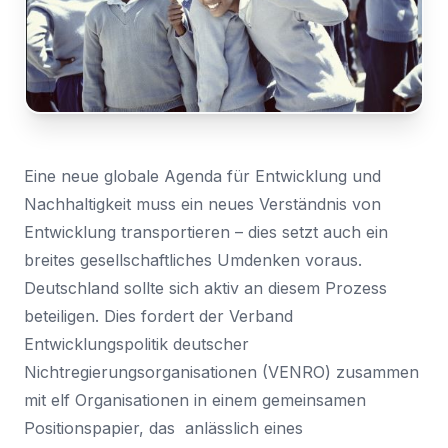
Zugriff
Nachricht
Land
anmelden
*
Wählen Sie Ihr Land...
Bundesland / Landkreis
*
Wählen Sie Ihr Bundesland...
Eine neue globale Agenda für Entwicklung und
Nachhaltigkeit muss ein neues Verständnis von
Ihre persönlichen Daten werden verwendet, um Ihr
Erlebnis auf dieser Website zu unterstützen. Wie und
Entwicklung transportieren – dies setzt auch ein
warum wir Ihre persönlichen Daten verwenden, können
Bestätigen
*
breites gesellschaftliches Umdenken voraus.
Sie in unserer
Datenschutzerklärung
nachlesen.
Deutschland sollte sich aktiv an diesem Prozess
Ich habe die
Datenschutzerklärung
gelesen und
stimme ihr zu.
Registrieren
beteiligen. Dies fordert der Verband
Entwicklungspolitik deutscher
Ein Link zum Erstellen eines neuen Passwort wird an deine
Senden
E-Mail-Adresse gesendet.
Nichtregierungsorganisationen (VENRO) zusammen
mit elf Organisationen in einem gemeinsamen
Sie haben bereits ein Konto?
Positionspapier, das anlässlich eines
Hier klicken um sich anzumelden