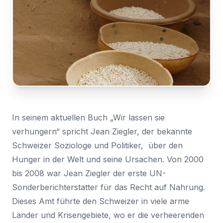
Nachricht
Land
Für
*
den
Wählen Sie Ihr Land...
Zugriff
anmelden
Bundesland / Landkreis
*
Wählen Sie Ihr Bundesland...
Ihre persönlichen Daten werden verwendet, um Ihr
Erlebnis auf dieser Website zu unterstützen. Wie und
In seinem aktuellen Buch „Wir lassen sie
warum wir Ihre persönlichen Daten verwenden, können
Bestätigen
*
verhungern“ spricht Jean Ziegler, der bekannte
Sie in unserer
Datenschutzerklärung
nachlesen.
Ich habe die
Datenschutzerklärung
gelesen und
Schweizer Soziologe und Politiker, über den
stimme ihr zu.
Registrieren
Hunger in der Welt und seine Ursachen. Von 2000
Ein Link zum Erstellen eines neuen Passwort wird an deine
bis 2008 war Jean Ziegler der erste UN-
Senden
E-Mail-Adresse gesendet.
Sonderberichterstatter für das Recht auf Nahrung.
Dieses Amt führte den Schweizer in viele arme
Sie haben bereits ein Konto?
Hier klicken um sich anzumelden
Länder und Krisengebiete, wo er die verheerenden