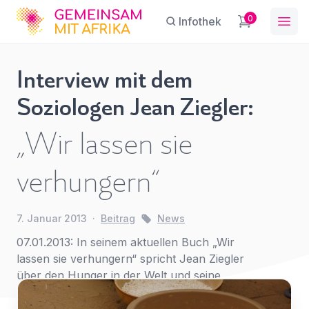
GFA
0
Infothek
Ope
Interview mit dem
Interview
Soziologen Jean Ziegler:
mit dem
Sie haben eine Frage?
Ein Konto erstellen
Soziologen
„Wir lassen sie
Abonnieren Sie unseren Newsletter
Jean
Name
*
First Name
*
regelmäßige Updates.
Ziegler:
verhungern“
„Wir lassen
sie
E-Mail
*
verhungern“
Last Name
*
7. Januar 2013
·
Beitrag
News
News
07.01.2013: In seinem aktuellen Buch „Wir
lassen sie verhungern“ spricht Jean Ziegler
Betreff
*
über den Hunger in der Welt und seine
E-Mail-Adresse
*
Ursachen.