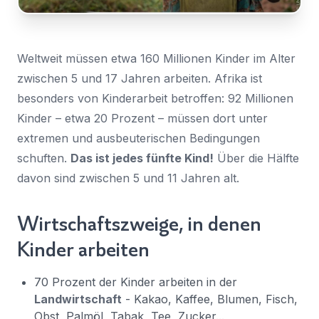
Nachricht
Land
*
Wählen Sie Ihr Land...
Weltweit müssen etwa 160 Millionen Kinder im Alter
zwischen 5 und 17 Jahren arbeiten. Afrika ist
Bundesland / Landkreis
*
besonders von Kinderarbeit betroffen: 92 Millionen
Wählen Sie Ihr Bundesland...
Kinder – etwa 20 Prozent – müssen dort unter
extremen und ausbeuterischen Bedingungen
Ihre persönlichen Daten werden verwendet, um Ihr
schuften.
Das ist jedes fünfte Kind!
Über die Hälfte
Erlebnis auf dieser Website zu unterstützen. Wie und
warum wir Ihre persönlichen Daten verwenden, können
davon sind zwischen 5 und 11 Jahren alt.
Bestätigen
*
Sie in unserer
Datenschutzerklärung
nachlesen.
Ich habe die
Datenschutzerklärung
gelesen und
Wirtschaftszweige, in denen
stimme ihr zu.
Registrieren
Kinder arbeiten
Ein Link zum Erstellen eines neuen Passwort wird an deine
Senden
E-Mail-Adresse gesendet.
70 Prozent der Kinder arbeiten in der
Sie haben bereits ein Konto?
Landwirtschaft
- Kakao, Kaffee, Blumen, Fisch,
Hier klicken um sich anzumelden
Obst, Palmöl, Tabak, Tee, Zucker...