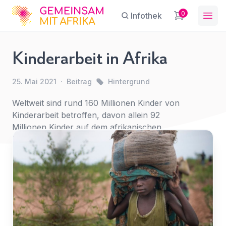
GFA
0
Infothek
Ope
Kinderarbeit in Afrika
Kinderarbeit
25. Mai 2021
·
Beitrag
Hintergrund
in Afrika
Sie haben eine Frage?
Ein Konto erstellen
Abonnieren Sie unseren Newsletter
Hintergrund
Weltweit sind rund 160 Millionen Kinder von
Name
*
First Name
*
regelmäßige Updates.
Kinderarbeit betroffen, davon allein 92
Millionen Kinder auf dem afrikanischen
Kontinent.
E-Mail
*
Last Name
*
Für
den
Betreff
*
Zugriff
E-Mail-Adresse
*
anmelden