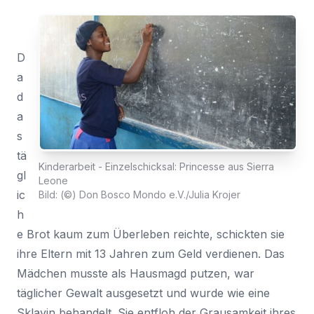
D
a
d
a
s
tä
Kinderarbeit - Einzelschicksal: Princesse aus Sierra
gl
Leone
ic
Bild: (©) Don Bosco Mondo e.V./Julia Krojer
h
e Brot kaum zum Überleben reichte, schickten sie
ihre Eltern mit 13 Jahren zum Geld verdienen. Das
Mädchen musste als Hausmagd putzen, war
täglicher Gewalt ausgesetzt und wurde wie eine
Sklavin behandelt. Sie entfloh der Grausamkeit ihres