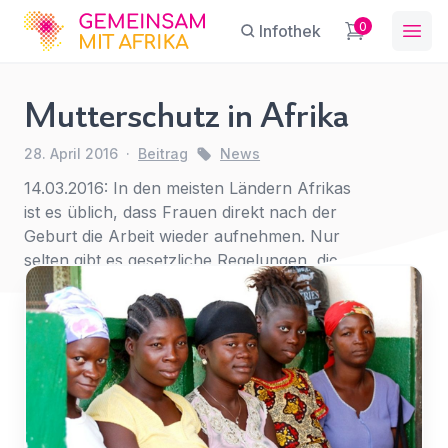
GFA
0
Infothek
Ope
Mutterschutz in Afrika
Mutterschutz
28. April 2016
·
Beitrag
News
in Afrika
Sie haben eine Frage?
Ein Konto erstellen
14.03.2016: In den meisten Ländern Afrikas
Abonnieren Sie unseren Newsletter
News
ist es üblich, dass Frauen direkt nach der
Name
*
First Name
*
regelmäßige Updates.
Geburt die Arbeit wieder aufnehmen. Nur
selten gibt es gesetzliche Regelungen, die
einen Mutterschutz vorsehen.
E-Mail
*
Last Name
*
Für
den
Betreff
*
Zugriff
E-Mail-Adresse
*
anmelden