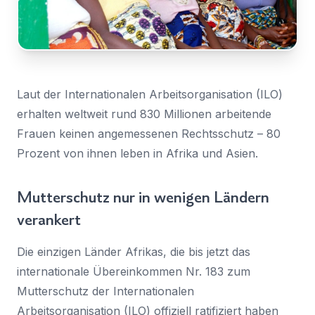
Nachricht
Land
*
Wählen Sie Ihr Land...
Bundesland / Landkreis
*
Laut der Internationalen Arbeitsorganisation (ILO)
erhalten weltweit rund 830 Millionen arbeitende
Wählen Sie Ihr Bundesland...
Frauen keinen angemessenen Rechtsschutz – 80
Ihre persönlichen Daten werden verwendet, um Ihr
Prozent von ihnen leben in Afrika und Asien.
Erlebnis auf dieser Website zu unterstützen. Wie und
warum wir Ihre persönlichen Daten verwenden, können
Bestätigen
*
Sie in unserer
Datenschutzerklärung
nachlesen.
Mutterschutz nur in wenigen Ländern
Ich habe die
Datenschutzerklärung
gelesen und
verankert
stimme ihr zu.
Registrieren
Ein Link zum Erstellen eines neuen Passwort wird an deine
Senden
Die einzigen Länder Afrikas, die bis jetzt das
E-Mail-Adresse gesendet.
internationale Übereinkommen Nr. 183 zum
Sie haben bereits ein Konto?
Mutterschutz der Internationalen
Hier klicken um sich anzumelden
Arbeitsorganisation (ILO) offiziell ratifiziert haben