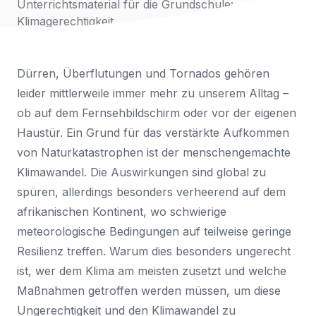
Unterrichtsmaterial für die Grundschule:
Klimagerechtigkeit
Nachricht
Land
*
Für
den
Wählen Sie Ihr Land...
Zugriff
Dürren, Überflutungen und Tornados gehören
anmelden
Bundesland / Landkreis
*
leider mittlerweile immer mehr zu unserem Alltag –
ob auf dem Fernsehbildschirm oder vor der eigenen
Wählen Sie Ihr Bundesland...
Haustür. Ein Grund für das verstärkte Aufkommen
Ihre persönlichen Daten werden verwendet, um Ihr
von Naturkatastrophen ist der menschengemachte
Erlebnis auf dieser Website zu unterstützen. Wie und
Klimawandel. Die Auswirkungen sind global zu
warum wir Ihre persönlichen Daten verwenden, können
Bestätigen
*
Sie in unserer
Datenschutzerklärung
nachlesen.
spüren, allerdings besonders verheerend auf dem
Ich habe die
Datenschutzerklärung
gelesen und
afrikanischen Kontinent, wo schwierige
stimme ihr zu.
Registrieren
meteorologische Bedingungen auf teilweise geringe
Ein Link zum Erstellen eines neuen Passwort wird an deine
Resilienz treffen. Warum dies besonders
un
gerecht
Senden
E-Mail-Adresse gesendet.
ist, wer dem Klima am meisten zusetzt und welche
Sie haben bereits ein Konto?
Maßnahmen getroffen werden müssen, um diese
Hier klicken um sich anzumelden
Ungerechtigkeit und den Klimawandel zu