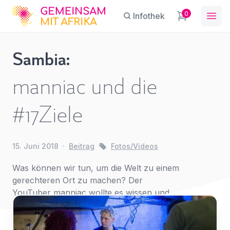
GFA
0
Infothek
Ope
Sambia:
Uganda:
manniac und die
Lisa
Sie haben eine Frage?
Ein Konto erstellen
Sophie
Abonnieren Sie unseren Newsletter
#17Ziele
Laurent
Name
*
First Name
*
regelmäßige Updates.
mit uns
auf
Reisen
15. Juni 2018
·
Beitrag
Fotos/Videos
E-Mail
*
Last Name
*
Fotos/Videos
Was können wir tun, um die Welt zu einem
gerechteren Ort zu machen? Der
YouTuber manniac wollte es wissen und
Betreff
*
reiste mit uns nach Sambia.
E-Mail-Adresse
*