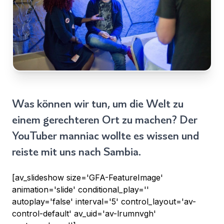
Für
Nachricht
Land
den
*
Zugriff
Wählen Sie Ihr Land...
anmelden
Bundesland / Landkreis
*
Wählen Sie Ihr Bundesland...
Was können wir tun, um die Welt zu
Ihre persönlichen Daten werden verwendet, um Ihr
Erlebnis auf dieser Website zu unterstützen. Wie und
einem gerechteren Ort zu machen? Der
warum wir Ihre persönlichen Daten verwenden, können
Bestätigen
*
YouTuber manniac wollte es wissen und
Sie in unserer
Datenschutzerklärung
nachlesen.
Ich habe die
Datenschutzerklärung
gelesen und
reiste mit uns nach Sambia.
stimme ihr zu.
Registrieren
Ein Link zum Erstellen eines neuen Passwort wird an deine
[av_slideshow size='GFA-FeatureImage'
Senden
E-Mail-Adresse gesendet.
animation='slide' conditional_play=''
autoplay='false' interval='5' control_layout='av-
Sie haben bereits ein Konto?
control-default' av_uid='av-lrumnvgh'
Hier klicken um sich anzumelden