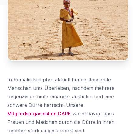
humanitäre Hilfe angewiesen.
Nachricht
Für
Land
*
den
Wählen Sie Ihr Land...
Zugriff
anmelden
Bundesland / Landkreis
*
Wählen Sie Ihr Bundesland...
Ihre persönlichen Daten werden verwendet, um Ihr
Erlebnis auf dieser Website zu unterstützen. Wie und
warum wir Ihre persönlichen Daten verwenden, können
Bestätigen
*
In Somalia kämpfen aktuell hunderttausende
Sie in unserer
Datenschutzerklärung
nachlesen.
Ich habe die
Datenschutzerklärung
gelesen und
Menschen ums Überleben, nachdem mehrere
stimme ihr zu.
Registrieren
Regenzeiten hintereinander ausfielen und eine
schwere Dürre herrscht. Unsere
Ein Link zum Erstellen eines neuen Passwort wird an deine
Senden
E-Mail-Adresse gesendet.
Mitgliedsorganisation CARE
warnt davor, dass
Frauen und Mädchen durch die Dürre in ihren
Sie haben bereits ein Konto?
Rechten stark eingeschränkt sind.
Hier klicken um sich anzumelden