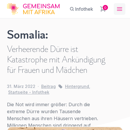
GFA
0
Infothek
Ope
Somalia:
Brillante
Verheerende Dürre ist
afrikanische
Sie haben eine Frage?
Ein Konto erstellen
Innovationen
Katastrophe mit Ankündigung
Abonnieren Sie unseren Newsletter
gegen
Name
*
First Name
*
regelmäßige Updates.
für Frauen und Mädchen
Covid-19
Hintergrund
,
Innovation
,
31. März 2022
·
Beitrag
Hintergrund
,
E-Mail
*
Startseite -
Last Name
*
Startseite - Infothek
Infothek
Die Not wird immer größer: Durch die
extreme Dürre wurden Tausende
Betreff
*
E-Mail-Adresse
*
Menschen aus ihren Häusern vertrieben.
Millionen Menschen sind dringend auf