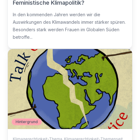
Feministische Klimapolitik?
In den kommenden Jahren werden wir die
Auswirkungen des Klimawandels immer stärker spüren.
Besonders stark werden Frauen im Globalen Süden
betroffe...
Hintergrund
Klimagerechtigkeit-Thema
,
Klimagerechtigkeit-Themenseit