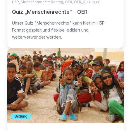
H5P
,
Menschenrechte Beitrag
,
OER
,
OER_Quiz
,
quiz
Quiz „Menschenrechte“ - OER
Unser Quiz "Menschenrechte" kann hier im H5P-
Format gespielt und flexibel editiert und
weiterverwendet werden.
Bildung