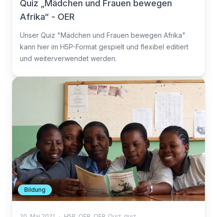
Quiz „Mädchen und Frauen bewegen
Afrika“ - OER
Unser Quiz "Mädchen und Frauen bewegen Afrika"
kann hier im H5P-Format gespielt und flexibel editiert
und weiterverwendet werden.
Bildung
20. Mai 2021
·
H5P
,
OER
,
OER_Quiz
,
quiz