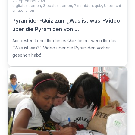
2. September 2020
·
digitales Lernen
,
Globales Lernen
,
Pyramiden
,
quiz
,
Unterricht
smaterialien
Pyramiden-Quiz zum „Was ist was“-Video
über die Pyramiden von ...
Am besten könnt Ihr dieses Quiz lösen, wenn Ihr das
"Was ist was?"-Video über die Pyramiden vorher
gesehen habt!