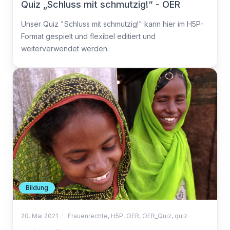
Quiz „Schluss mit schmutzig!“ - OER
Unser Quiz "Schluss mit schmutzig!" kann hier im H5P-
Format gespielt und flexibel editiert und
weiterverwendet werden.
Bildung
20. Mai 2021
·
Frauenrechte
,
H5P
,
OER
,
OER_Quiz
,
quiz