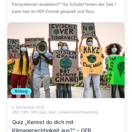
Perspektiven erweitern?" für Schüler*innen der Sek I
kann hier im H5P-Format gespielt und flexi...
Bildung
6. November 2024
·
H5P
,
OER
,
OER_Quiz
,
quiz
,
Umweltverschmutzung
Quiz „Kennst du dich mit
Klimagerechtigkeit aus?“ - OER