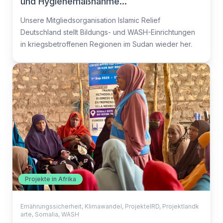
und Hygienemaßnahme...
Unsere Mitgliedsorganisation Islamic Relief
Deutschland stellt Bildungs- und WASH-Einrichtungen
in kriegsbetroffenen Regionen im Sudan wieder her.
Projekte in Afrika
Ernährungssicherheit
,
Klimawandel
,
ProjekteIRD
,
Projektlandk
arte
,
Somalia
,
WASH