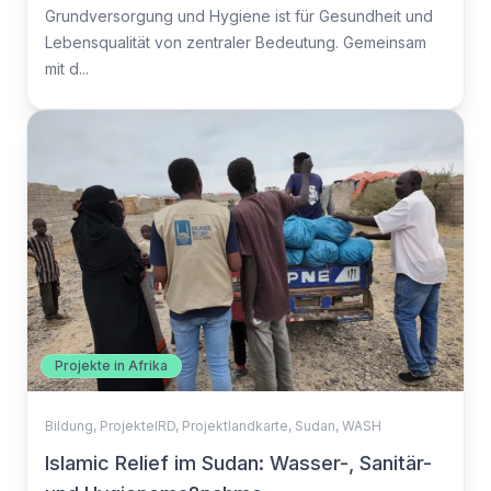
Grundversorgung und Hygiene ist für Gesundheit und
Lebensqualität von zentraler Bedeutung. Gemeinsam
mit d...
Projekte in Afrika
Bildung
,
ProjekteIRD
,
Projektlandkarte
,
Sudan
,
WASH
Islamic Relief im Sudan: Wasser-, Sanitär-