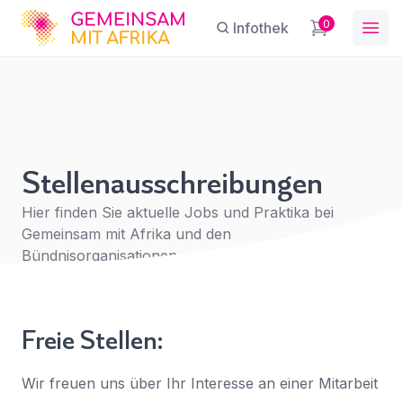
GFA
0
Infothek
Ope
Stellenausschreibungen
Sie haben eine Frage?
Ein Konto erstellen
Stellenausschreibungen
Abonnieren Sie unseren Newsletter
Name
*
First Name
*
regelmäßige Updates.
Hier finden Sie aktuelle Jobs und Praktika bei
Gemeinsam mit Afrika und den
Bündnisorganisationen.
E-Mail
Für
*
Last Name
*
den
Zugriff
Freie Stellen:
anmelden
Betreff
*
E-Mail-Adresse
*
Wir freuen uns über Ihr Interesse an einer Mitarbeit