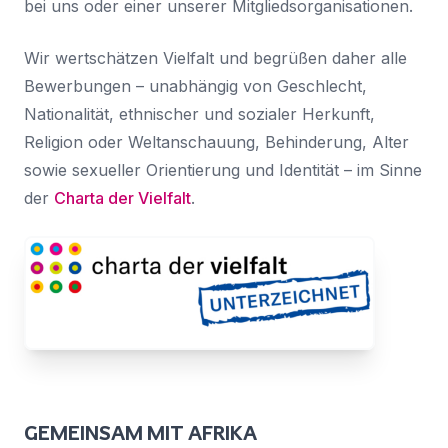
bei uns oder einer unserer Mitgliedsorganisationen.
Nachricht
Land
*
Wir wertschätzen Vielfalt und begrüßen daher alle
Wählen Sie Ihr Land...
Bewerbungen – unabhängig von Geschlecht,
Nationalität, ethnischer und sozialer Herkunft,
Bundesland / Landkreis
*
Religion oder Weltanschauung, Behinderung, Alter
Wählen Sie Ihr Bundesland...
sowie sexueller Orientierung und Identität – im Sinne
der
Charta der Vielfalt
.
Ihre persönlichen Daten werden verwendet, um Ihr
Erlebnis auf dieser Website zu unterstützen. Wie und
warum wir Ihre persönlichen Daten verwenden, können
Bestätigen
*
Sie in unserer
Datenschutzerklärung
nachlesen.
Ich habe die
Datenschutzerklärung
gelesen und
stimme ihr zu.
Registrieren
Ein Link zum Erstellen eines neuen Passwort wird an deine
Senden
E-Mail-Adresse gesendet.
Sie haben bereits ein Konto?
Hier klicken um sich anzumelden
GEMEINSAM MIT AFRIKA