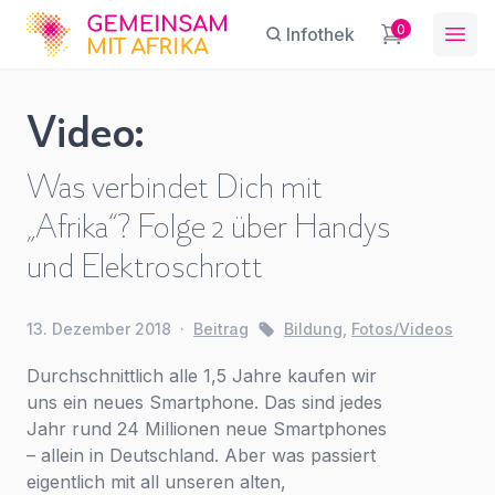
GFA
0
Infothek
Ope
Video:
Modul
Was verbindet Dich mit
Klimagerechtigkeit
Sie haben eine Frage?
Ein Konto erstellen
SEK
„Afrika“? Folge 2 über Handys
Abonnieren Sie unseren Newsletter
Name
*
First Name
Afrika -
*
regelmäßige Updates.
und Elektroschrott
Unterrichtsmaterialien
,
Bildung
,
Sekundarstufe I und II
13. Dezember 2018
·
Beitrag
Bildung
,
Fotos/Videos
E-Mail
*
Last Name
*
Durchschnittlich alle 1,5 Jahre kaufen wir
uns ein neues Smartphone. Das sind jedes
Jahr rund 24 Millionen neue Smartphones
Betreff
*
E-Mail-Adresse
*
– allein in Deutschland. Aber was passiert
Für
eigentlich mit all unseren alten,