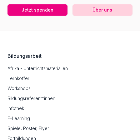
Jetzt spenden
Über uns
Footer
Bildungsarbeit
Afrika - Unterrichtsmaterialien
Lernkoffer
Workshops
Bildungsreferent*innen
Infothek
E-Learning
Spiele, Poster, Flyer
Fortbildungen