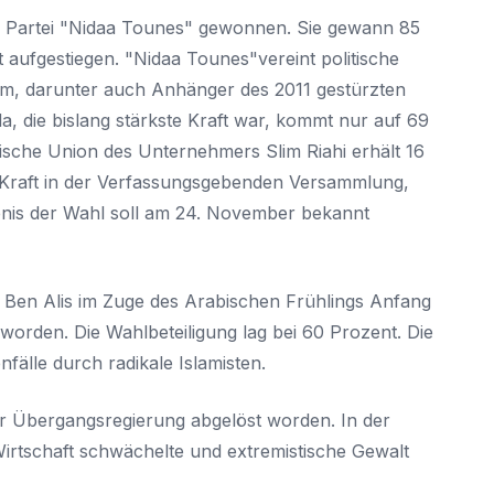
Sie haben bereits ein Konto?
re Partei "Nidaa Tounes" gewonnen. Sie gewann 85
Hier klicken um sich anzumelden
ft aufgestiegen. "Nidaa Tounes"vereint politische
um, darunter auch Anhänger des 2011 gestürzten
da, die bislang stärkste Kraft war, kommt nur auf 69
iotische Union des Unternehmers Slim Riahi erhält 16
 Kraft in der Verfassungsgebenden Versammlung,
bnis der Wahl soll am 24. November bekannt
Ben Alis im Zuge des Arabischen Frühlings Anfang
 worden. Die Wahlbeteiligung lag bei 60 Prozent. Die
fälle durch radikale Islamisten.
r Übergangsregierung abgelöst worden. In der
e Wirtschaft schwächelte und extremistische Gewalt