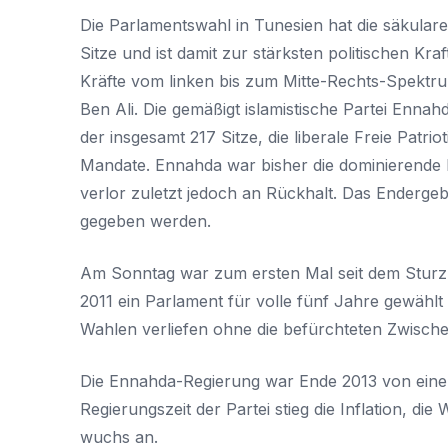
Die Parlamentswahl in Tunesien hat die säkula
Sitze und ist damit zur stärksten politischen Kra
Kräfte vom linken bis zum Mitte-Rechts-Spektr
Ben Ali. Die gemäßigt islamistische Partei Ennah
der insgesamt 217 Sitze, die liberale Freie Patr
Mandate. Ennahda war bisher die dominierende
verlor zuletzt jedoch an Rückhalt. Das Enderge
gegeben werden.
Am Sonntag war zum ersten Mal seit dem Sturz 
2011 ein Parlament für volle fünf Jahre gewählt
Wahlen verliefen ohne die befürchteten Zwischen
Die Ennahda-Regierung war Ende 2013 von eine
Regierungszeit der Partei stieg die Inflation, di
wuchs an.