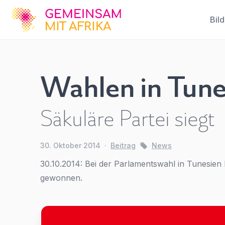
GFA
Bil
Wahlen in Tune
Wahlen
in
Säkuläre Partei siegt
Tunesien:
Säkuläre
30. Oktober 2014
·
Beitrag
News
Partei
30.10.2014: Bei der Parlamentswahl in Tunesien 
siegt
gewonnen.
News