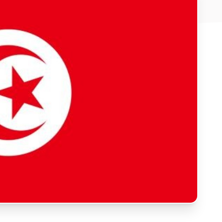
E-Mail-Adresse
*
Nachricht
Land
*
Wählen Sie Ihr Land...
Bundesland / Landkreis
*
Wählen Sie Ihr Bundesland...
Ihre persönlichen Daten werden verwendet, um Ihr
Erlebnis auf dieser Website zu unterstützen. Wie und
warum wir Ihre persönlichen Daten verwenden, können
Bestätigen
*
Sie in unserer
Datenschutzerklärung
nachlesen.
Ich habe die
Datenschutzerklärung
gelesen und stimme
Registrieren
ihr zu.
Ein Link zum Erstellen eines neuen Passwort wird an deine
Senden
E-Mail-Adresse gesendet.