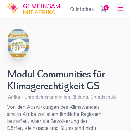
GFA
0
Infothek
Ope
Modul
Communities für
Sie haben eine Frage?
Ein Konto erstellen
Klimagerechtigkeit
Abonnieren Sie unseren Newsletter
GS
Name
*
First Name
*
regelmäßige Updates.
Modul Communities für
Afrika -
Unterrichtsmaterialien
Klimagerechtigkeit GS
,
Bildung
,
Grundschule
E-Mail
*
Last Name
*
Afrika - Unterrichtsmaterialien
,
Bildung
,
Grundschule
Von den Auswirkungen des Klimawandels
sind in Afrika vor allem ländliche Regionen
Betreff
*
E-Mail-Adresse
*
betroffen. Aber die Bevölkerung der
Dörfer, Kleinstädte und Slums sind nicht
Für