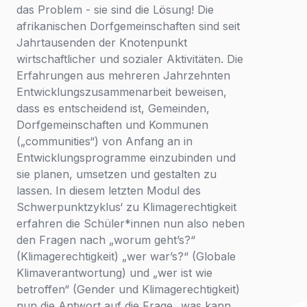
das Problem - sie sind die Lösung! Die
den
Nachricht
afrikanischen Dorfgemeinschaften sind seit
Zugriff
Land
*
Jahrtausenden der Knotenpunkt
anmelden
Wählen Sie Ihr Land...
wirtschaftlicher und sozialer Aktivitäten. Die
Erfahrungen aus mehreren Jahrzehnten
Bundesland / Landkreis
*
Entwicklungszusammenarbeit beweisen,
dass es entscheidend ist, Gemeinden,
Wählen Sie Ihr Bundesland...
Dorfgemeinschaften und Kommunen
(„communities“) von Anfang an in
Ihre persönlichen Daten werden verwendet, um Ihr
Erlebnis auf dieser Website zu unterstützen. Wie und
Entwicklungsprogramme einzubinden und
warum wir Ihre persönlichen Daten verwenden, können
sie planen, umsetzen und gestalten zu
Bestätigen
*
Sie in unserer
Datenschutzerklärung
nachlesen.
lassen. In diesem letzten Modul des
Ich habe die
Datenschutzerklärung
gelesen und
Schwerpunktzyklus‘ zu Klimagerechtigkeit
stimme ihr zu.
Registrieren
erfahren die Schüler*innen nun also neben
Ein Link zum Erstellen eines neuen Passwort wird an deine
den Fragen nach „worum geht’s?“
Senden
E-Mail-Adresse gesendet.
(Klimagerechtigkeit) „wer war’s?“ (Globale
Klimaverantwortung) und „wer ist wie
Sie haben bereits ein Konto?
betroffen“ (Gender und Klimagerechtigkeit)
Hier klicken um sich anzumelden
nun die Antwort auf die Frage „was kann