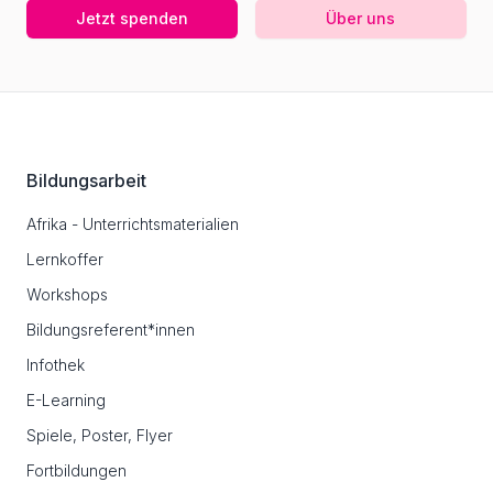
Jetzt spenden
Über uns
Footer
Bildungsarbeit
Afrika - Unterrichtsmaterialien
Lernkoffer
Workshops
Bildungsreferent*innen
Infothek
E-Learning
Spiele, Poster, Flyer
Fortbildungen