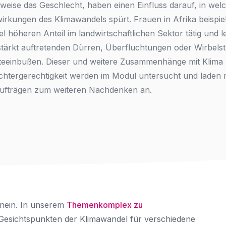
sweise das Geschlecht, haben einen Einfluss darauf, in we
E-Mail-Adresse
*
irkungen des Klimawandels spürt. Frauen in Afrika beispie
el höheren Anteil im landwirtschaftlichen Sektor tätig und l
Nachricht
stärkt auftretenden Dürren, Überfluchtungen oder Wirbels
Land
*
teeinbußen. Dieser und weitere Zusammenhänge mit Klima
Wählen Sie Ihr Land...
htergerechtigkeit werden im Modul untersucht und laden m
aufträgen zum weiteren Nachdenken an.
Bundesland / Landkreis
*
Wählen Sie Ihr Bundesland...
Ihre persönlichen Daten werden verwendet, um Ihr
Erlebnis auf dieser Website zu unterstützen. Wie und
warum wir Ihre persönlichen Daten verwenden, können
Bestätigen
*
Sie in unserer
Datenschutzerklärung
nachlesen.
Ich habe die
Datenschutzerklärung
gelesen und stimme
Registrieren
ihr zu.
Ein Link zum Erstellen eines neuen Passwort wird an deine
d nein. In unserem
Themenkomplex zu
Senden
E-Mail-Adresse gesendet.
 Gesichtspunkten der Klimawandel für verschiedene