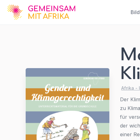
GFA
Bil
Mo
Modul Gender
und
Kl
Klimagerechtigkeit
GS
Afrika -
Der Klim
Afrika - Unterrichtsmaterialien
,
Bildung
,
Grundschule
zu Klima
für ver
der wich
einer Re