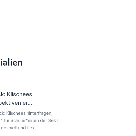
ialien
ck: Klischees
ektiven er...
ick: Klischees hinterfragen,
" für Schüler*innen der Sek I
espielt und flexi...