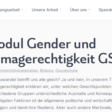
dungsarbeit
Unsere Arbeit
Über uns
Spend
dul Gender und
imagerechtigkeit G
Sie haben eine Frage?
Ein Konto erstellen
Abonnieren Sie unseren Newsletter regelmäßig
Updates.
Name
*
First Name
*
 Unterrichtsmaterialien
,
Bildung
,
Grundschule
awandel betrifft uns alle gleich? Ja und nein. In unsere
gerechtigkeit erklären wir, unter welchen Gesichtspunkte
E-Mail
*
Last Name
*
schiedene Gruppen unterschiedliche Ausmaße und Konsequ
tigsten Faktoren ist die allgemeine politische und wirtschaft
gion und damit ihre Resilienz. Aber auch andere Merkmale,
Betreff
*