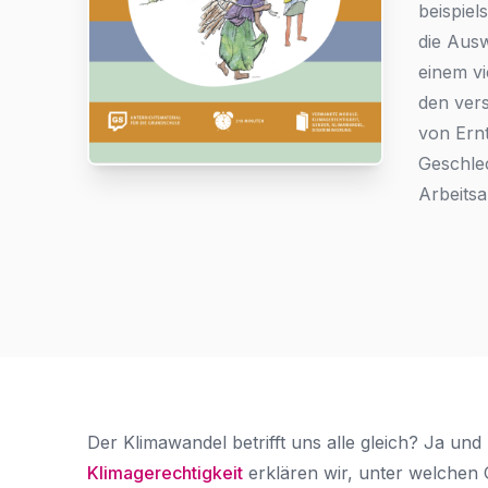
beispiel
die Ausw
Für
einem vi
den
den ver
Zugriff
von Ern
anmelden
Geschlec
Arbeits
Der Klimawandel betrifft uns alle gleich? Ja un
Klimagerechtigkeit
erklären wir, unter welchen