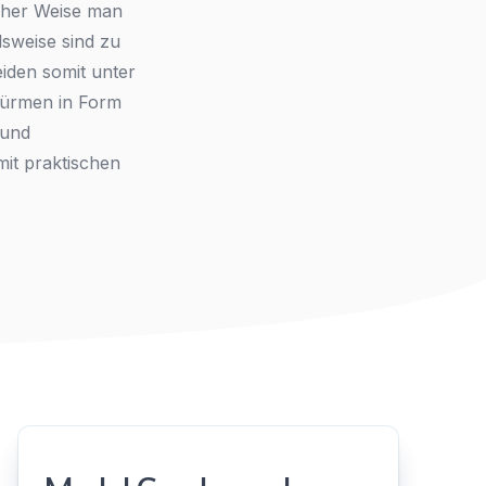
lcher Weise man
lsweise sind zu
eiden somit unter
türmen in Form
 und
it praktischen