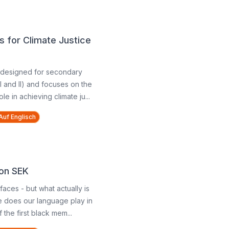
 for Climate Justice
s designed for secondary
I and II) and focuses on the
e in achieving climate ju...
Auf Englisch
ion SEK
faces - but what actually is
le does our language play in
 the first black mem...