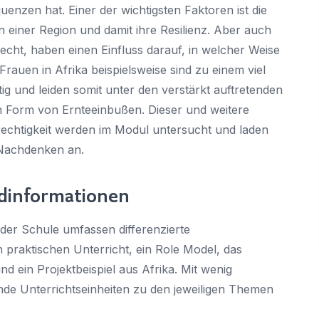
zen hat. Einer der wichtigsten Faktoren ist die
Sie haben bereits ein Konto?
Hier klicken um sich anzumelden
on einer Region und damit ihre Resilienz. Aber auch
echt, haben einen Einfluss darauf, in welcher Weise
auen in Afrika beispielsweise sind zu einem viel
tig und leiden somit unter den verstärkt auftretenden
 Form von Ernteeinbußen. Dieser und weitere
chtigkeit werden im Modul untersucht und laden
 Nachdenken an.
ndinformationen
n der Schule umfassen differenzierte
n praktischen Unterricht, ein Role Model, das
nd ein Projektbeispiel aus Afrika. Mit wenig
nde Unterrichtseinheiten zu den jeweiligen Themen