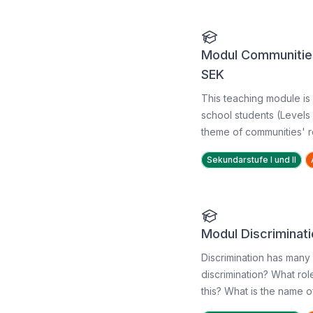
Modul Communities
SEK
This teaching module i
school students (Levels 
theme of communities' rol
Sekundarstufe I und II
Modul Discriminat
Discrimination has many 
discrimination? What ro
this? What is the name of