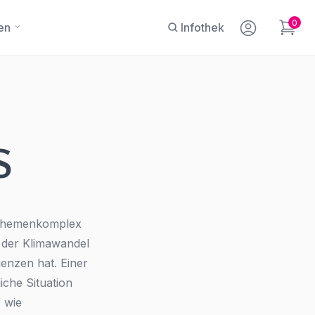
0
en
Infothek
S
e
m Themenkomplex
n der Klimawandel
enzen hat. Einer
liche Situation
 wie