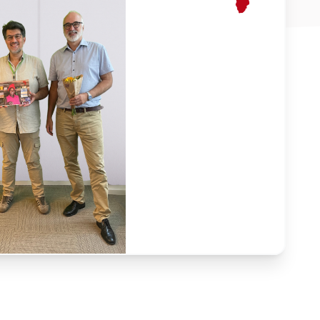
E-Mail-Adresse
*
Nachricht
Land
*
Wählen Sie Ihr Land...
Bundesland / Landkreis
*
Wählen Sie Ihr Bundesland...
Ihre persönlichen Daten werden verwendet, um Ihr
Erlebnis auf dieser Website zu unterstützen. Wie und
warum wir Ihre persönlichen Daten verwenden, können
Bestätigen
*
Sie in unserer
Datenschutzerklärung
nachlesen.
Ich habe die
Datenschutzerklärung
gelesen und stimme
Registrieren
ihr zu.
Ein Link zum Erstellen eines neuen Passwort wird an deine
Senden
E-Mail-Adresse gesendet.