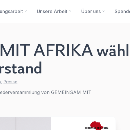
dungsarbeit
Unsere Arbeit
Über uns
Spend
IT AFRIKA wähl
rstand
Sie haben eine Frage?
Ein Konto erstellen
Abonnieren Sie unseren Newsletter regelmäßig
Updates.
Name
*
First Name
*
s
,
Presse
tgliederversammlung von GEMEINSAM MIT
E-Mail
*
Last Name
*
Betreff
*