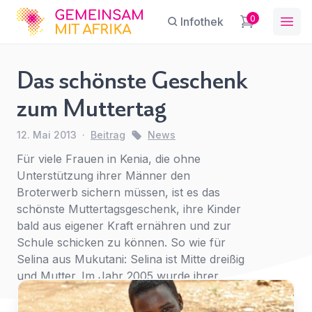
GFA
0
Infothek
Ope
Das schönste Geschenk
Das
zum Muttertag
schönste
Sie haben eine Frage?
Ein Konto erstellen
Geschenk
12. Mai 2013
·
Beitrag
News
Abonnieren Sie unseren Newsletter
zum
Name
*
First Name
*
regelmäßige Updates.
Für viele Frauen in Kenia, die ohne
Muttertag
Unterstützung ihrer Männer den
News
Broterwerb sichern müssen, ist es das
schönste Muttertagsgeschenk, ihre Kinder
E-Mail
*
Last Name
*
bald aus eigener Kraft ernähren und zur
Schule schicken zu können. So wie für
Selina aus Mukutani: Selina ist Mitte dreißig
Betreff
*
und Mutter. Im Jahr 2005 wurde ihrer
E-Mail-Adresse
*
Familie das gesamte Vieh geraubt, kurz […]
Für
den