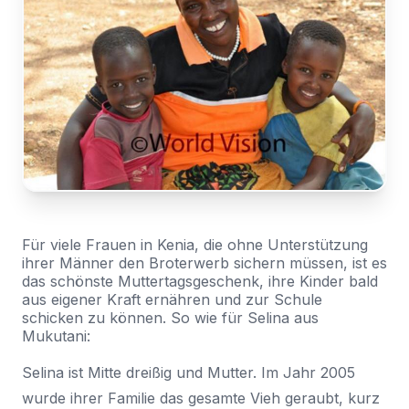
Zugriff
Nachricht
Land
anmelden
*
Wählen Sie Ihr Land...
Bundesland / Landkreis
*
Wählen Sie Ihr Bundesland...
Ihre persönlichen Daten werden verwendet, um Ihr
Erlebnis auf dieser Website zu unterstützen. Wie und
warum wir Ihre persönlichen Daten verwenden, können
Bestätigen
*
Sie in unserer
Datenschutzerklärung
nachlesen.
Für viele Frauen in Kenia, die ohne Unterstützung
Ich habe die
Datenschutzerklärung
gelesen und
ihrer Männer den Broterwerb sichern müssen, ist es
das schönste Muttertagsgeschenk, ihre Kinder bald
stimme ihr zu.
Registrieren
aus eigener Kraft ernähren und zur Schule
Ein Link zum Erstellen eines neuen Passwort wird an deine
schicken zu können. So wie für Selina aus
Senden
E-Mail-Adresse gesendet.
Mukutani:
Selina ist Mitte dreißig und Mutter. Im Jahr 2005
Sie haben bereits ein Konto?
Hier klicken um sich anzumelden
wurde ihrer Familie das gesamte Vieh geraubt, kurz