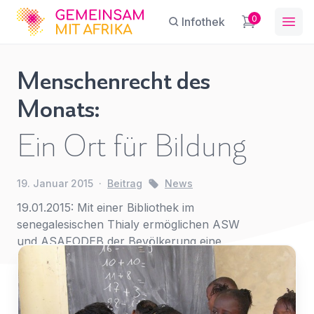
GFA
0
Infothek
Ope
Menschenrecht des
Menschenrecht
Monats:
des Monats:
Sie haben eine Frage?
Ein Konto erstellen
Ein Ort für
Ein Ort für Bildung
Abonnieren Sie unseren Newsletter
Bildung
Name
*
First Name
*
regelmäßige Updates.
News
19. Januar 2015
·
Beitrag
News
19.01.2015: Mit einer Bibliothek im
E-Mail
*
Last Name
*
senegalesischen Thialy ermöglichen ASW
und ASAFODEB der Bevölkerung eine
Reihe an essenziellen Bildungsmaßnahmen.
Betreff
*
Für
E-Mail-Adresse
*
den
Zugriff