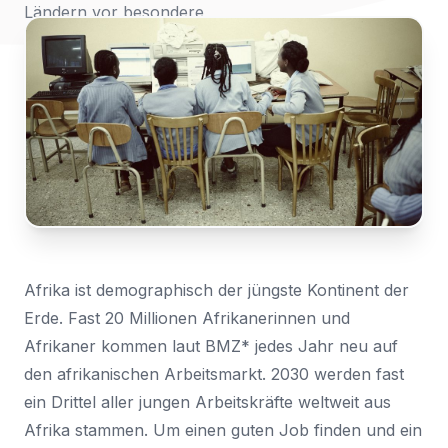
Ländern vor besondere
anmelden
Nachricht
Herausforderungen.
Land
*
Wählen Sie Ihr Land...
Bundesland / Landkreis
*
Wählen Sie Ihr Bundesland...
Ihre persönlichen Daten werden verwendet, um Ihr
Erlebnis auf dieser Website zu unterstützen. Wie und
warum wir Ihre persönlichen Daten verwenden, können
Bestätigen
*
Sie in unserer
Datenschutzerklärung
nachlesen.
Ich habe die
Datenschutzerklärung
gelesen und
Afrika ist demographisch der jüngste Kontinent der
stimme ihr zu.
Registrieren
Erde. Fast 20 Millionen Afrikanerinnen und
Afrikaner kommen laut BMZ* jedes Jahr neu auf
Ein Link zum Erstellen eines neuen Passwort wird an deine
Senden
E-Mail-Adresse gesendet.
den afrikanischen Arbeitsmarkt. 2030 werden fast
ein Drittel aller jungen Arbeitskräfte weltweit aus
Sie haben bereits ein Konto?
Afrika stammen. Um einen guten Job finden und ein
Hier klicken um sich anzumelden