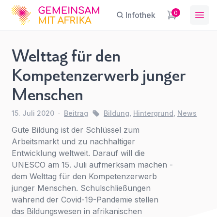
GFA
0
Infothek
Ope
Welttag für den
Welttag für den
Kompetenzerwerb junger
Kompetenzerwerb
Sie haben eine Frage?
Ein Konto erstellen
Menschen
junger Menschen
Abonnieren Sie unseren Newsletter
Name
*
First Name
Bildung
*
,
regelmäßige Updates.
Hintergrund
,
15. Juli 2020
·
Beitrag
Bildung
,
Hintergrund
,
News
News
Gute Bildung ist der Schlüssel zum
Arbeitsmarkt und zu nachhaltiger
E-Mail
*
Entwicklung weltweit. Darauf will die
Last Name
*
UNESCO am 15. Juli aufmerksam machen -
dem Welttag für den Kompetenzerwerb
junger Menschen. Schulschließungen
Betreff
*
Für
E-Mail-Adresse
*
während der Covid-19-Pandemie stellen
den
das Bildungswesen in afrikanischen
Zugriff