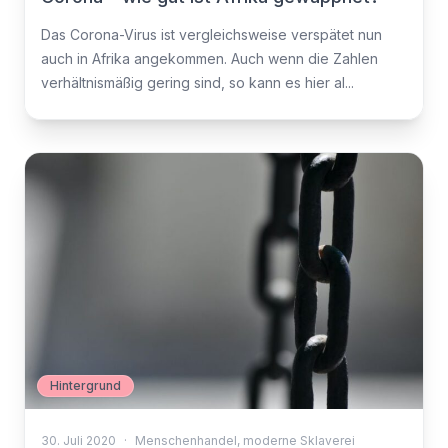
Das Corona-Virus ist vergleichsweise verspätet nun
auch in Afrika angekommen. Auch wenn die Zahlen
verhältnismäßig gering sind, so kann es hier al...
Hintergrund
30. Juli 2020
·
Menschenhandel
,
moderne Sklaverei