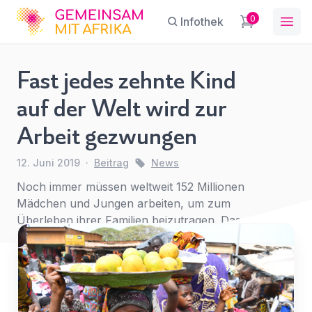
GFA
0
Infothek
Ope
Fast jedes zehnte Kind
Fast jedes
auf der Welt wird zur
zehnte
Sie haben eine Frage?
Ein Konto erstellen
Arbeit gezwungen
Kind auf
Abonnieren Sie unseren Newsletter
der Welt
Name
*
First Name
*
regelmäßige Updates.
12. Juni 2019
·
Beitrag
News
wird zur
Arbeit
Noch immer müssen weltweit 152 Millionen
gezwungen
Mädchen und Jungen arbeiten, um zum
E-Mail
*
Überleben ihrer Familien beizutragen. Das
Last Name
*
News
geht aus einer aktuellen Studie hervor.
Betreff
*
E-Mail-Adresse
*