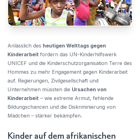
Für
Nachricht
Land
den
*
Zugriff
Wählen Sie Ihr Land...
anmelden
Bundesland / Landkreis
*
Anlässlich des
heutigen Welttags gegen
Wählen Sie Ihr Bundesland...
Kinderarbeit
fordern das UN-Kinderhilfswerk
UNICEF
und die Kinderschutzorganisation Terre des
Ihre persönlichen Daten werden verwendet, um Ihr
Erlebnis auf dieser Website zu unterstützen. Wie und
Hommes zu mehr Engagement gegen Kinderarbeit
warum wir Ihre persönlichen Daten verwenden, können
auf. Regierungen, Zivilgesellschaft und
Bestätigen
*
Sie in unserer
Datenschutzerklärung
nachlesen.
Unternehmen müssten die
Ursachen von
Ich habe die
Datenschutzerklärung
gelesen und
stimme ihr zu.
Registrieren
Kinderarbeit
– wie extreme Armut, fehlende
Bildungschancen und die Diskriminierung von
Ein Link zum Erstellen eines neuen Passwort wird an deine
Senden
E-Mail-Adresse gesendet.
Mädchen – stärker bekämpfen.
Sie haben bereits ein Konto?
Kinder auf dem afrikanischen
Hier klicken um sich anzumelden