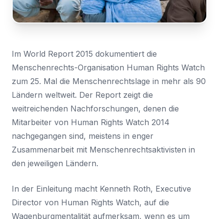
den
Nachricht
Land
Zugriff
*
anmelden
Wählen Sie Ihr Land...
Im World Report 2015 dokumentiert die
Bundesland / Landkreis
*
Menschenrechts-Organisation Human Rights Watch
Wählen Sie Ihr Bundesland...
zum 25. Mal die Menschenrechtslage in mehr als 90
Ländern weltweit. Der Report zeigt die
Ihre persönlichen Daten werden verwendet, um Ihr
weitreichenden Nachforschungen, denen die
Erlebnis auf dieser Website zu unterstützen. Wie und
warum wir Ihre persönlichen Daten verwenden, können
Mitarbeiter von Human Rights Watch 2014
Bestätigen
*
Sie in unserer
Datenschutzerklärung
nachlesen.
nachgegangen sind, meistens in enger
Ich habe die
Datenschutzerklärung
gelesen und
Zusammenarbeit mit Menschenrechtsaktivisten in
stimme ihr zu.
Registrieren
den jeweiligen Ländern.
Ein Link zum Erstellen eines neuen Passwort wird an deine
Senden
E-Mail-Adresse gesendet.
In der Einleitung macht Kenneth Roth, Executive
Sie haben bereits ein Konto?
Director von Human Rights Watch, auf die
Hier klicken um sich anzumelden
Wagenburgmentalität aufmerksam, wenn es um