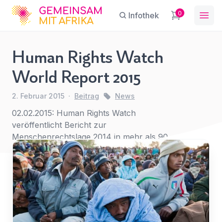
GFA
0
Infothek
Ope
Human Rights Watch
Human
World Report 2015
Rights
Sie haben eine Frage?
Ein Konto erstellen
Watch
2. Februar 2015
·
Beitrag
News
Abonnieren Sie unseren Newsletter
World
Name
*
First Name
*
regelmäßige Updates.
02.02.2015: Human Rights Watch
Report
veröffentlicht Bericht zur
2015
Menschenrechtslage 2014 in mehr als 90
News
Ländern.
E-Mail
*
Last Name
*
Betreff
*
E-Mail-Adresse
*
Für