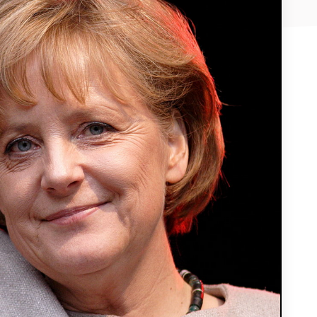
E-Mail-Adresse
*
Nachricht
Land
*
Wählen Sie Ihr Land...
Bundesland / Landkreis
*
Wählen Sie Ihr Bundesland...
Ihre persönlichen Daten werden verwendet, um Ihr
Erlebnis auf dieser Website zu unterstützen. Wie und
warum wir Ihre persönlichen Daten verwenden, können
Bestätigen
*
Sie in unserer
Datenschutzerklärung
nachlesen.
Ich habe die
Datenschutzerklärung
gelesen und stimme
Registrieren
ihr zu.
Ein Link zum Erstellen eines neuen Passwort wird an deine
Senden
E-Mail-Adresse gesendet.