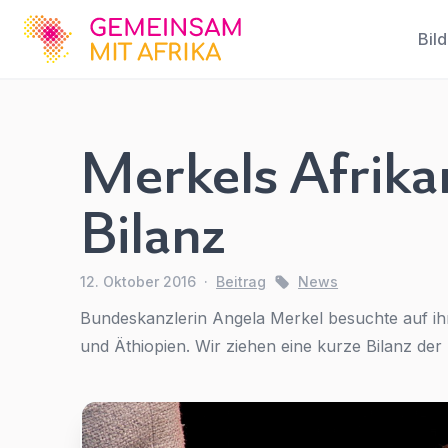
GFA
Bil
Merkels Afrikar
Merkels
Afrikareise
Bilanz
- Wir
ziehen
12. Oktober 2016
·
Beitrag
News
Bilanz
Bundeskanzlerin Angela Merkel besuchte auf ihre
und Äthiopien. Wir ziehen eine kurze Bilanz der 
News