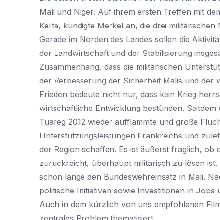
Mali und Niger. Auf ihrem ersten Treffen mit d
Keïta, kündigte Merkel an, die drei militärisch
Gerade im Norden des Landes sollen die Aktivit
der Landwirtschaft und der Stabilisierung insg
Zusammenhang, dass die militärischen Unterstütz
der Verbesserung der Sicherheit Malis und der 
Frieden bedeute nicht nur, dass kein Krieg her
wirtschaftliche Entwicklung bestünden. Seitdem 
Tuareg 2012 wieder aufflammte und große Flücht
Unterstützungsleistungen Frankreichs und zule
der Region schaffen. Es ist äußerst fraglich, ob d
zurückreicht, überhaupt militärisch zu lösen ist. 
schon lange den Bundeswehreinsatz in Mali. Nac
politische Initiativen sowie Investitionen in Job
Auch in dem kürzlich von uns empfohlenen Film
zentrales Problem thematisiert.