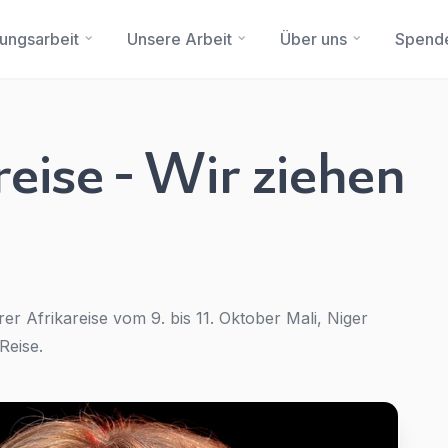
dungsarbeit
Unsere Arbeit
Über uns
Spend
eise - Wir ziehen
Sie haben eine Frage?
Ein Konto erstellen
Abonnieren Sie unseren Newsletter regelmäßig
Updates.
Name
*
First Name
*
r Afrikareise vom 9. bis 11. Oktober Mali, Niger
Reise.
E-Mail
*
Last Name
*
Betreff
*