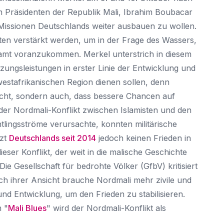
em Präsidenten der Republik Mali, Ibrahim Boubacar
en Missionen Deutschlands weiter ausbauen zu wollen.
äten verstärkt werden, um in der Frage des Wassers,
esamt voranzukommen. Merkel unterstrich in diesem
ungsleistungen in erster Linie der Entwicklung und
westafrikanischen Region dienen sollen, denn
rscht, sondern auch, dass bessere Chancen auf
der Nordmali-Konflikt zwischen Islamisten und den
lingsströme verursachte, konnten militärische
tzt
Deutschlands seit 2014
jedoch keinen Frieden in
ieser Konflikt, der weit in die malische Geschichte
Die Gesellschaft für bedrohte Völker (GfbV) kritisiert
h ihrer Ansicht brauche Nordmali mehr zivile und
s und Entwicklung, um den Frieden zu stabilisieren.
 "
Mali Blues
" wird der Nordmali-Konflikt als