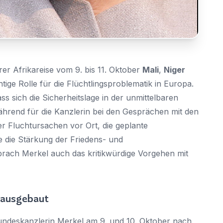
Sie haben bereits ein Konto?
Hier klicken um sich anzumelden
er Afrikareise vom 9. bis 11. Oktober
Mali
,
Niger
htige Rolle für die Flüchtlingsproblematik in Europa.
 sich die Sicherheitslage in der unmittelbaren
hrend für die Kanzlerin bei den Gesprächen mit den
 Fluchtursachen vor Ort, die geplante
e die Stärkung der Friedens- und
sprach Merkel auch das kritikwürdige Vorgehen mit
d ausgebaut
Bundeskanzlerin Merkel am 9. und 10. Oktober nach