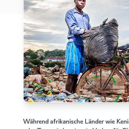
Für
den
Zugriff
anmelden
Während afrikanische Länder wie Keni