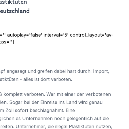
astiktüten
Sie haben bereits ein Konto?
Deutschland
Hier klicken um sich anzumelden
='' autoplay='false' interval='5' control_layout='av-
ass='']
pf angesagt und greifen dabei hart durch: Import,
ktüten - alles ist dort verboten.
8 komplett verboten. Wer mit einer der verbotenen
en. Sogar bei der Einreise ins Land wird genau
om Zoll sofort beschlagnahmt. Eine
ichen es Unternehmen noch gelegentlich auf die
ifen. Unternehmer, die illegal Plastiktüten nutzen,