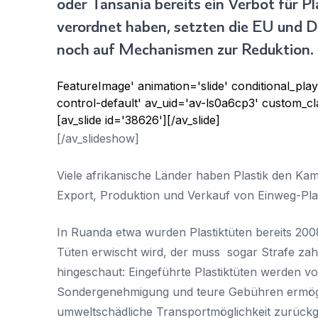
oder Tansania bereits ein Verbot für Pl
verordnet haben, setzten die EU und 
noch auf Mechanismen zur Reduktion.
FeatureImage' animation='slide' conditional_play
control-default' av_uid='av-ls0a6cp3' custom_cl
[av_slide id='38626'][/av_slide]
[/av_slideshow]
Viele afrikanische Länder haben Plastik den Kam
Export, Produktion und Verkauf von Einweg-Plasti
In Ruanda etwa wurden Plastiktüten bereits 200
Tüten erwischt wird, der muss sogar Strafe zahl
hingeschaut: Eingeführte Plastiktüten werden v
Sondergenehmigung und teure Gebühren ermögl
umweltschädliche Transportmöglichkeit zurückgre