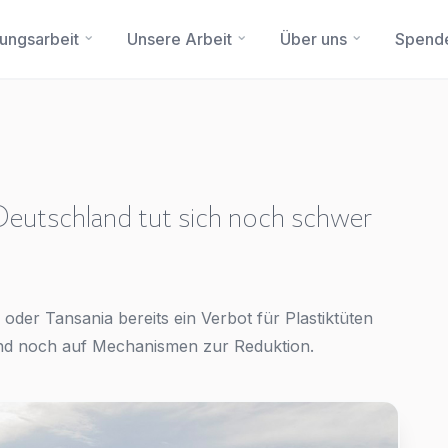
dungsarbeit
Unsere Arbeit
Über uns
Spend
– Deutschland tut sich noch schwer
Sie haben eine Frage?
Ein Konto erstellen
Abonnieren Sie unseren Newsletter regelmäßig
Updates.
Name
*
First Name
*
der Tansania bereits ein Verbot für Plastiktüten
and noch auf Mechanismen zur Reduktion.
E-Mail
*
Last Name
*
Betreff
*