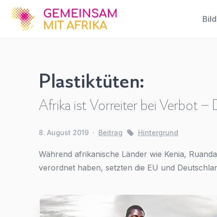
GFA
Bil
Kinderarbeit
Plastiktüten:
für
Afrika ist Vorreiter bei Verbot 
Elektrogeräte
8. August 2019
·
Beitrag
Hintergrund
Hintergrund
,
Startseite - Infothek
Während afrikanische Länder wie Kenia, Ruanda o
verordnet haben, setzten die EU und Deutschl