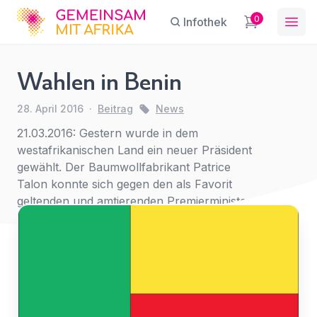
GFA
0
Infothek
Ope
Wahlen in Benin
Wahlen
28. April 2016
·
Beitrag
News
in
Sie haben eine Frage?
Ein Konto erstellen
21.03.2016: Gestern wurde in dem
Benin
Abonnieren Sie unseren Newsletter
westafrikanischen Land ein neuer Präsident
Name
*
First Name
News
*
regelmäßige Updates.
gewählt. Der Baumwollfabrikant Patrice
Talon konnte sich gegen den als Favorit
geltenden und amtierenden Premierminister
E-Mail
*
Lionel Zinsou in der Stichwahl durchsetzen.
Last Name
*
Für
Betreff
*
den
E-Mail-Adresse
*
Zugriff
anmelden