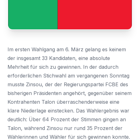
Nachricht
Land
*
Wählen Sie Ihr Land...
Bundesland / Landkreis
*
Im ersten Wahlgang am 6. März gelang es keinem
Wählen Sie Ihr Bundesland...
der insgesamt 33 Kandidaten, eine absolute
Ihre persönlichen Daten werden verwendet, um Ihr
Mehrheit für sich zu gewinnen. In der dadurch
Erlebnis auf dieser Website zu unterstützen. Wie und
erforderlichen Stichwahl am vergangenen Sonntag
warum wir Ihre persönlichen Daten verwenden, können
Bestätigen
*
Sie in unserer
Datenschutzerklärung
nachlesen.
musste Zinsou, der der Regierungspartei FCBE des
Ich habe die
Datenschutzerklärung
gelesen und
bisherigen Präsidenten angehört, gegenüber seinem
stimme ihr zu.
Registrieren
Kontrahenten Talon überraschenderweise eine
Ein Link zum Erstellen eines neuen Passwort wird an deine
klare Niederlage einstecken. Das Wahlergebnis war
Senden
E-Mail-Adresse gesendet.
deutlich: Über 64 Prozent der Stimmen gingen an
Talon, während Zinsou nur rund 35 Prozent der
Sie haben bereits ein Konto?
Hier klicken um sich anzumelden
Wählerinnen und Wähler für sich gewinnen konnte.