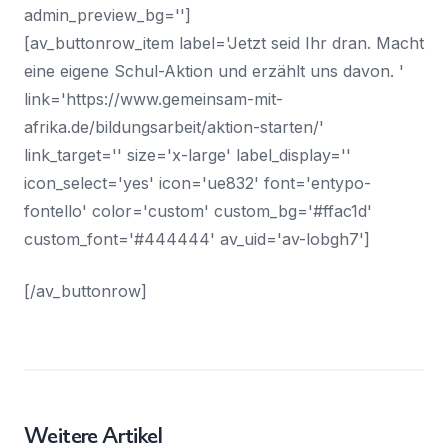
admin_preview_bg='']
[av_buttonrow_item label='Jetzt seid Ihr dran. Macht
eine eigene Schul-Aktion und erzählt uns davon. '
link='https://www.gemeinsam-mit-
afrika.de/bildungsarbeit/aktion-starten/'
link_target='' size='x-large' label_display=''
icon_select='yes' icon='ue832' font='entypo-
fontello' color='custom' custom_bg='#ffac1d'
custom_font='#444444' av_uid='av-lobgh7']
[/av_buttonrow]
Weitere Artikel