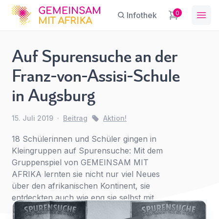
GFA
0
Infothek
Ope
Auf Spurensuche an der
Straßenaktion
Franz-von-Assisi-Schule
2019: Kinder
Sie haben eine Frage?
Ein Konto erstellen
in Augsburg
im Krieg
Abonnieren Sie unseren Newsletter
Name
*
First Name
Aktion!
*
regelmäßige Updates.
15. Juli 2019
·
Beitrag
Aktion!
18 Schülerinnen und Schüler gingen in
E-Mail
*
Kleingruppen auf Spurensuche: Mit dem
Last Name
*
Gruppenspiel von GEMEINSAM MIT
AFRIKA lernten sie nicht nur viel Neues
Für
über den afrikanischen Kontinent, sie
Betreff
*
den
entdeckten auch wie eng sie selbst mit
E-Mail-Adresse
*
Zugriff
diesem verbunden sind.
anmelden