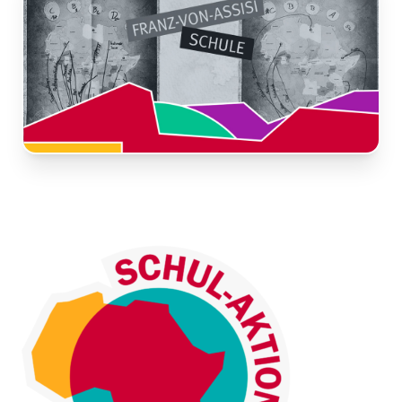
Nachricht
Land
*
Wählen Sie Ihr Land...
Bundesland / Landkreis
*
Wählen Sie Ihr Bundesland...
Ihre persönlichen Daten werden verwendet, um Ihr
Erlebnis auf dieser Website zu unterstützen. Wie und
warum wir Ihre persönlichen Daten verwenden, können
Bestätigen
*
Sie in unserer
Datenschutzerklärung
nachlesen.
Ich habe die
Datenschutzerklärung
gelesen und
stimme ihr zu.
Registrieren
Ein Link zum Erstellen eines neuen Passwort wird an deine
Senden
E-Mail-Adresse gesendet.
Sie haben bereits ein Konto?
Hier klicken um sich anzumelden