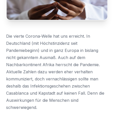
Nachricht
Land
*
Wählen Sie Ihr Land...
Bundesland / Landkreis
*
Die vierte Corona-Welle hat uns erreicht. In
Wählen Sie Ihr Bundesland...
Deutschland (mit Höchstinzidenz seit
Pandemiebeginn) und in ganz Europa in bislang
Ihre persönlichen Daten werden verwendet, um Ihr
nicht gekanntem Ausmaß. Auch auf dem
Erlebnis auf dieser Website zu unterstützen. Wie und
warum wir Ihre persönlichen Daten verwenden, können
Nachbarkontinent Afrika herrscht die Pandemie.
Bestätigen
*
Sie in unserer
Datenschutzerklärung
nachlesen.
Aktuelle Zahlen dazu werden eher verhalten
Ich habe die
Datenschutzerklärung
gelesen und
kommuniziert, doch vernachlässigen sollte man
stimme ihr zu.
Registrieren
deshalb das Infektionsgeschehen zwischen
Ein Link zum Erstellen eines neuen Passwort wird an deine
Senden
Casablanca und Kapstadt auf keinen Fall. Denn die
E-Mail-Adresse gesendet.
Auswirkungen für die Menschen sind
Sie haben bereits ein Konto?
schwerwiegend.
Hier klicken um sich anzumelden