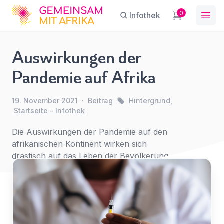
GFA
0
Infothek
Ope
Auswirkungen der
Kinderarbeit
Pandemie auf Afrika
in Afrika
Sie haben eine Frage?
Ein Konto erstellen
Abonnieren Sie unseren Newsletter
Hintergrund
19. November 2021
·
Beitrag
Hintergrund
,
Name
*
Startseite - Infothek
First Name
*
regelmäßige Updates.
Die Auswirkungen der Pandemie auf den
afrikanischen Kontinent wirken sich
E-Mail
*
drastisch auf das Leben der Bevölkerung
Last Name
*
dort aus. Doch es gibt Lichtblicke.
Für
den
Betreff
*
Zugriff
E-Mail-Adresse
*
anmelden