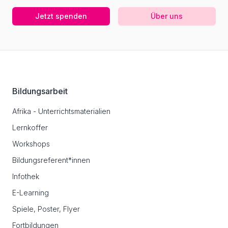
Jetzt spenden
Über uns
Footer
Bildungsarbeit
Afrika - Unterrichtsmaterialien
Lernkoffer
Workshops
Bildungsreferent*innen
Infothek
E-Learning
Spiele, Poster, Flyer
Fortbildungen