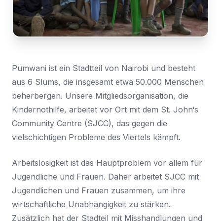
Für
Nachricht
Land
den
*
Zugriff
Wählen Sie Ihr Land...
anmelden
Bundesland / Landkreis
*
Pumwani ist ein Stadtteil von Nairobi und besteht
Wählen Sie Ihr Bundesland...
aus 6 Slums, die insgesamt etwa 50.000 Menschen
beherbergen. Unsere Mitgliedsorganisation, die
Ihre persönlichen Daten werden verwendet, um Ihr
Kindernothilfe, arbeitet vor Ort mit dem St. John‘s
Erlebnis auf dieser Website zu unterstützen. Wie und
warum wir Ihre persönlichen Daten verwenden, können
Community Centre (SJCC), das gegen die
Bestätigen
*
Sie in unserer
Datenschutzerklärung
nachlesen.
vielschichtigen Probleme des Viertels kämpft.
Ich habe die
Datenschutzerklärung
gelesen und
stimme ihr zu.
Registrieren
Arbeitslosigkeit ist das Hauptproblem vor allem für
Ein Link zum Erstellen eines neuen Passwort wird an deine
Senden
Jugendliche und Frauen. Daher arbeitet SJCC mit
E-Mail-Adresse gesendet.
Jugendlichen und Frauen zusammen, um ihre
Sie haben bereits ein Konto?
wirtschaftliche Unabhängigkeit zu stärken.
Hier klicken um sich anzumelden
Zusätzlich hat der Stadteil mit Misshandlungen und