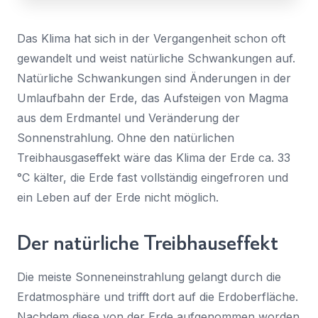
den
Nachricht
Land
Zugriff
*
Das Klima hat sich in der Vergangenheit schon oft
anmelden
Wählen Sie Ihr Land...
gewandelt und weist natürliche Schwankungen auf.
Natürliche Schwankungen sind Änderungen in der
Bundesland / Landkreis
*
Umlaufbahn der Erde, das Aufsteigen von Magma
Wählen Sie Ihr Bundesland...
aus dem Erdmantel und Veränderung der
Sonnenstrahlung. Ohne den natürlichen
Ihre persönlichen Daten werden verwendet, um Ihr
Treibhausgaseffekt wäre das Klima der Erde ca. 33
Erlebnis auf dieser Website zu unterstützen. Wie und
warum wir Ihre persönlichen Daten verwenden, können
°C kälter, die Erde fast vollständig eingefroren und
Bestätigen
*
Sie in unserer
Datenschutzerklärung
nachlesen.
ein Leben auf der Erde nicht möglich.
Ich habe die
Datenschutzerklärung
gelesen und
stimme ihr zu.
Registrieren
Der natürliche Treibhauseffekt
Ein Link zum Erstellen eines neuen Passwort wird an deine
Senden
E-Mail-Adresse gesendet.
Die meiste Sonneneinstrahlung gelangt durch die
Sie haben bereits ein Konto?
Erdatmosphäre und trifft dort auf die Erdoberfläche.
Hier klicken um sich anzumelden
Nachdem diese von der Erde aufgenommen worden