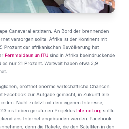
Sie haben bereits ein Konto?
Hier klicken um sich anzumelden
Cape Canaveral erzittern. An Bord der brennenden
rnet versorgen sollte. Afrika ist der Kontinent mit
5 Prozent der afrikanischen Bevölkerung hat
der
Fernmeldeuniun ITU
sind in Afrika beeindruckende
d es nur 21 Prozent. Weltweit haben etwa 3,9
et.
lichen, eröffnet enorme wirtschaftliche Chancen.
nt Facebook zur Aufgabe gemacht, in Zukunft alle
nden. Nicht zuletzt mit dem eigenen Interesse,
13 ins Leben gerufenen Projektes
Internet.org
sollte
deckend ans Internet angebunden werden. Facebook
innehmen, denn die Rakete, die den Satelliten in den