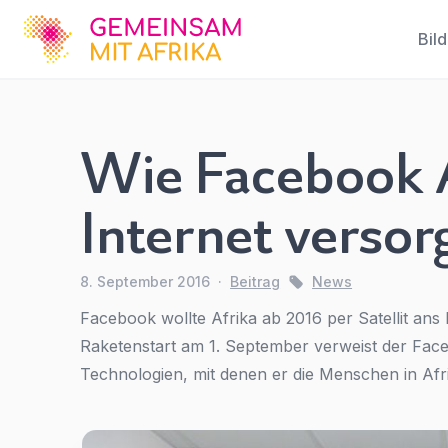
GFA
Bil
Wie Facebook A
Wie
Facebook
Internet versor
Afrika in
Zukunft
8. September 2016
·
Beitrag
News
mit
Facebook wollte Afrika ab 2016 per Satellit an
Raketenstart am 1. September verweist der Fa
Internet
Technologien, mit denen er die Menschen in Afri
versorgen
will