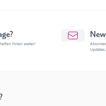
age?
News
helfen Ihnen weiter!
Abonnier
Updates.
?