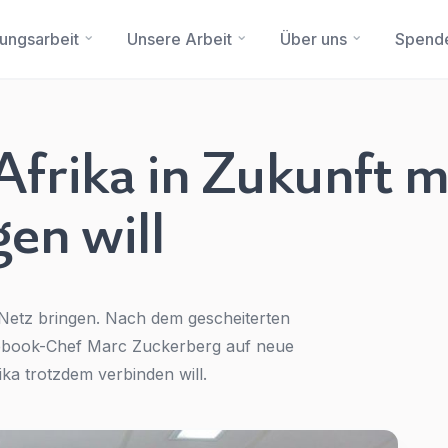
dungsarbeit
Unsere Arbeit
Über uns
Spend
frika in Zukunft m
gen will
Sie haben eine Frage?
Ein Konto erstellen
Abonnieren Sie unseren Newsletter regelmäßig
Updates.
Name
*
First Name
*
s Netz bringen. Nach dem gescheiterten
cebook-Chef Marc Zuckerberg auf neue
E-Mail
*
Last Name
*
ka trotzdem verbinden will.
Betreff
*