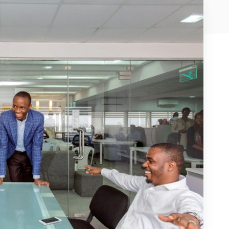
E-Mail-Adresse
*
Nachricht
Land
*
Wählen Sie Ihr Land...
Bundesland / Landkreis
*
Wählen Sie Ihr Bundesland...
Ihre persönlichen Daten werden verwendet, um Ihr
Erlebnis auf dieser Website zu unterstützen. Wie und
warum wir Ihre persönlichen Daten verwenden, können
Bestätigen
*
Sie in unserer
Datenschutzerklärung
nachlesen.
Ich habe die
Datenschutzerklärung
gelesen und stimme
Registrieren
ihr zu.
Ein Link zum Erstellen eines neuen Passwort wird an deine
Senden
E-Mail-Adresse gesendet.