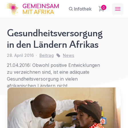
GFA
0
Infothek
Ope
Gesundheitsversorgung
Gesundheitsversorgung
in den Ländern Afrikas
in den Ländern Afrikas
Sie haben eine Frage?
Ein Konto erstellen
28. April 2016
·
Beitrag
News
Abonnieren Sie unseren Newsletter
News
Name
*
First Name
*
regelmäßige Updates.
21.04.2016: Obwohl positive Entwicklungen
zu verzeichnen sind, ist eine adäquate
Gesundheitsversorgung in vielen
afrikanischen Ländern nicht
E-Mail
*
Last Name
*
selbstverständlich.
Für
den
Betreff
*
Zugriff
E-Mail-Adresse
*
anmelden