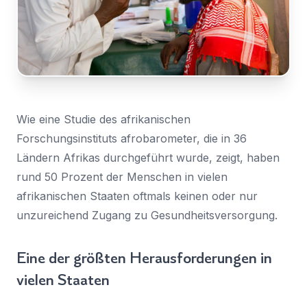
Nachricht
Land
*
Wählen Sie Ihr Land...
Bundesland / Landkreis
*
Wählen Sie Ihr Bundesland...
Wie eine Studie des afrikanischen
Forschungsinstituts afrobarometer, die in 36
Ihre persönlichen Daten werden verwendet, um Ihr
Erlebnis auf dieser Website zu unterstützen. Wie und
Ländern Afrikas durchgeführt wurde, zeigt, haben
warum wir Ihre persönlichen Daten verwenden, können
rund 50 Prozent der Menschen in vielen
Bestätigen
*
Sie in unserer
Datenschutzerklärung
nachlesen.
afrikanischen Staaten oftmals keinen oder nur
Ich habe die
Datenschutzerklärung
gelesen und
stimme ihr zu.
Registrieren
unzureichend Zugang zu Gesundheitsversorgung.
Ein Link zum Erstellen eines neuen Passwort wird an deine
Senden
E-Mail-Adresse gesendet.
Eine der größten Herausforderungen in
vielen Staaten
Sie haben bereits ein Konto?
Hier klicken um sich anzumelden